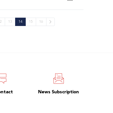
2
13
14
15
16
ontact
News Subscription