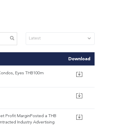
Latest
Download
r Condos, Eyes THB100m
t Profit MarginPosted a THB
tracted Industry Advertising