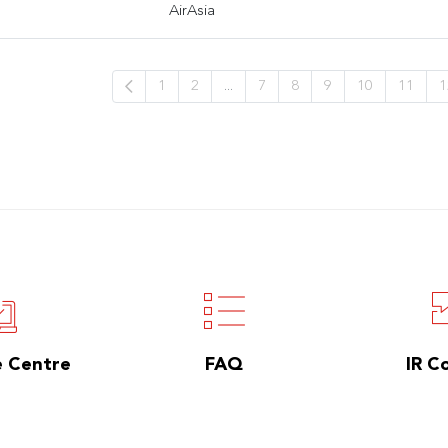
AirAsia
1
2
...
7
8
9
10
11
1
e Centre
FAQ
IR C