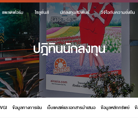
แพลตฟอร์ม
โซลูชั่นส์
นักลงทุนสัมพันธ์
วีจีไอกับความยั่งยืน
ปฎิทินนักลงทุน
 VGI
ข้อมูลทางการเงิน
เว็บแคสต์และเอกสารนำเสนอ
ข้อมูลหลักทรัพย์
ข้