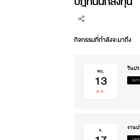
ปฎิทินนักลงทุน
กิจกรรมที่กำลังจะมาถึง
วันป
พฤ.
13
งบการ
ส.ค.
งานปร
จ.
ประชุ