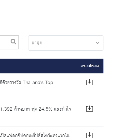
ล่าสุด
ดาวน์โหลด
นตีด้วยรางวัล Thailand's Top
 1,392 ล้านบาท พุ่ง 24.5% และกำไร
่น' เปิดแฟลกชิปคอนเซ็ปต์สโตร์แห่งแรกใน